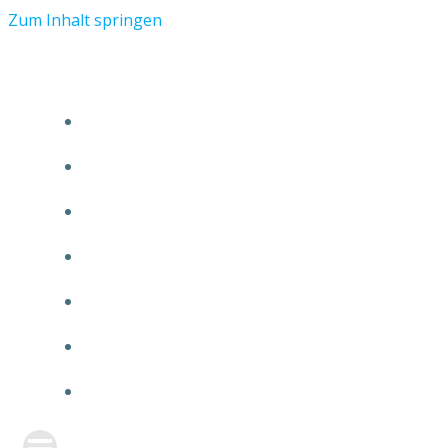
Zum Inhalt springen
START
ÜBER TMR
KUNDEN
TEAM
FEATURE
NEUIGKEITEN
KONTAKT