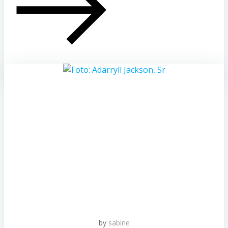
by
sabine