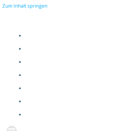
Zum Inhalt springen
START
ÜBER TMR
KUNDEN
TEAM
FEATURE
NEUIGKEITEN
KONTAKT