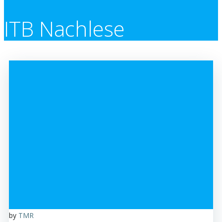
ITB Nachlese
by
TMR