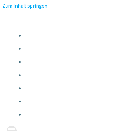
Zum Inhalt springen
START
ÜBER TMR
KUNDEN
TEAM
FEATURE
NEUIGKEITEN
KONTAKT