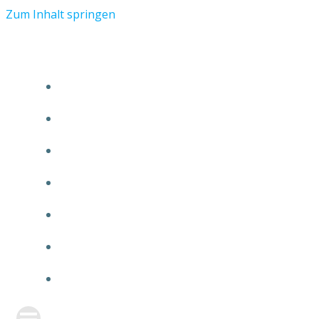
Zum Inhalt springen
START
ÜBER TMR
KUNDEN
TEAM
FEATURE
NEUIGKEITEN
KONTAKT