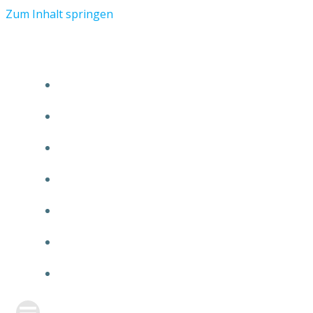
Zum Inhalt springen
START
ÜBER TMR
KUNDEN
TEAM
FEATURE
NEUIGKEITEN
KONTAKT