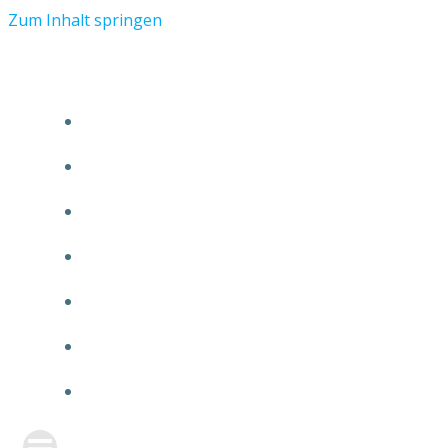
Zum Inhalt springen
START
ÜBER TMR
KUNDEN
TEAM
FEATURE
NEUIGKEITEN
KONTAKT